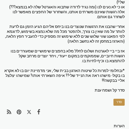
שלי!)
או כי לא נעים לנו (ומה נגיד לדודה שתבוא והאגרטל שלה לא בנמצא???)
אלה רגשות שאינם משרתים אותנו, והשחרור של החפצים מאפשר לנו
לשחרר גם אותם.
אחרי שהבנו את הרגשות שנוצרים בנו ביחס אליהם הגיע הזמן גם לדעת
לוותר על מה שאין בו צורך, ולהפטר מכל מה שלא נמצא בשימוש, לדוגמא
לפי הפאנג שווי שלוש שנים ללא שימוש זה מספיק כדי להעביר חפץ הלאה,
(והארגז במחסן זה לא נחשב הלאה)
אז ביי ביי לאגרנות ושלום לחלל מלא בחפצים שימושיים שמעוררים בנו
רגשות חיוביים, שממוקמים במקום ייעודי, ויחד יוצרים מרחב שקל
להתמצא בו וכיף לחיות בו.
*ובחלומי למרות כל שיטות הארגון בבית שלי, אני מדמיינת יום בו לא אקרא
בו בקול- מישהו ראה את הנייד שלי?? איפה השארתי אותו? שמישהו יצלצל
אליי בבקשה!!!
סדר קל ושמח ענת
סדר
הערות