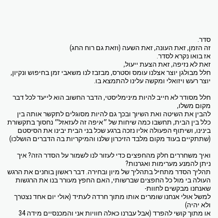
סדר.
זה הזמן, זאת העונה, זאת השעה (וזאת גם רוח החג)
אז בואו נקרא לסדר.
זאת לא נזיפה, זאת הצעת ייעול,
חלל מבולגן יוצר אצלנו עומס וסטרס, מבזבז לנו משאבי זמן בחיפוש ונקיון,
יוצר רעש ויזואלי ומקשה עלינו להתמצא בו.
חלל מסודר לא חייב להיות מינימליסטי, הדבר החשוב הוא לייעד לכל דבר
מקום משלו,
להבין את השיטה ואת השיוך ובכך גם להיות מסוגלים לתקשר אותה בין
כלל בין הבית, תחשבו כמה שיחות של ״איפה זה לעזאזל״ נחסוך בתקשורת
בינינו, ושיתוף הפעולה אליו נזכה ברגע שכל בני הבית יבינו את הסיסטם
(שתתקיים בעוד מקום מלבד הזיכרון שלנו והמיקריות בה הדברים הושלכו)
ואיך משחררים חלק מהחפצים כדי לעזור לנו לשמור על הסדר הזה? איך
ניתן להמנע מערימות ואגרנות?
תהליך הסדר מתחיל בתהליך של מיון ובחירה. דבר ראשון בוחנים את הרגש
העולה בי מול כל החפצים שברשותי, האם החפץ מעורר בנו את הרגשות
שאנחנו מבקשים לחוות-
למשל אולי אנחנו שומרים אותו מתוך חרדה לעתיד (אולי יום אחד נצטרך
ולא יהיה)
או מתוך קושי להפרד (אבל עברנו כאלה חוויות אני והמכנסיים מידה 34