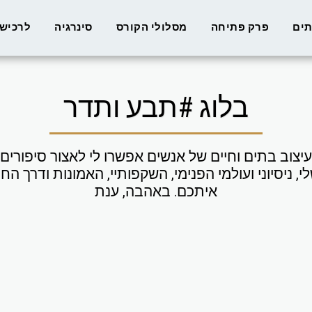
תים
פרק פתיחה
מסלולי הקורס
סינרגיה
לרכישת
בלוג #תבע ותדר
איתכם. באהבה, ענת